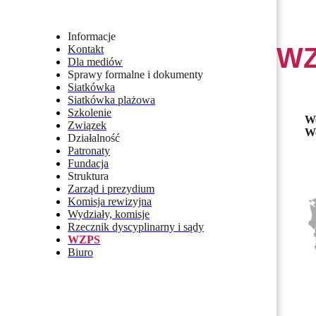
Informacje
W
Kontakt
Dla mediów
Sprawy formalne i dokumenty
Siatkówka
Siatkówka plażowa
Szkolenie
Wo
Związek
Wo
Działalność
Patronaty
Fundacja
Struktura
Zarząd i prezydium
Komisja rewizyjna
Wydziały, komisje
Rzecznik dyscyplinarny i sądy
WZPS
Biuro