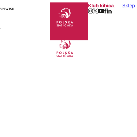
Klub kibica
Sklep
 serwisu