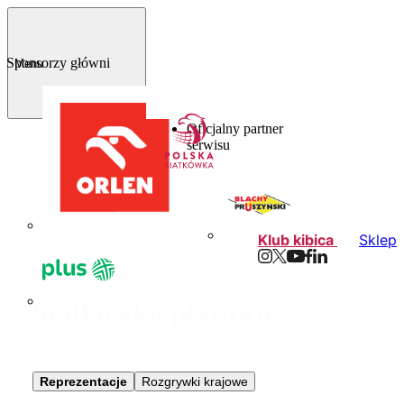
Sponsorzy główni
Menu
Oficjalny partner
serwisu
Klub kibica
Sklep
Siatkówka plażowa
Reprezentacje
Rozgrywki krajowe