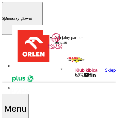
Sponsorzy główni
Menu
Oficjalny partner
serwisu
Klub kibica
Sklep
PZPS
Menu