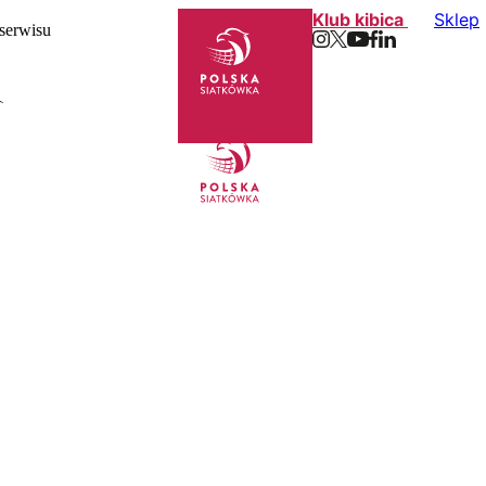
Klub kibica
Sklep
 serwisu