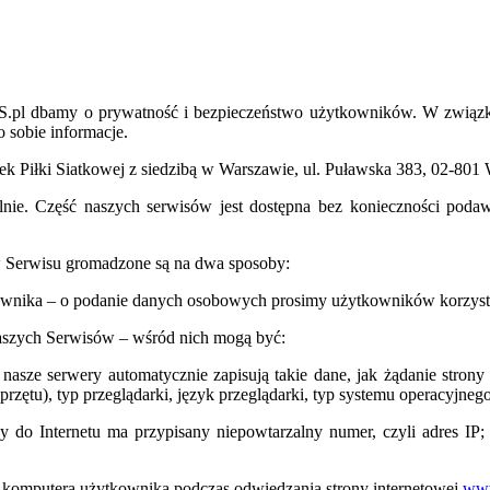
S.pl dbamy o prywatność i bezpieczeństwo użytkowników. W związ
o sobie informacje.
zek Piłki Siatkowej z siedzibą w Warszawie, ul. Puławska 383, 02
ie. Część naszych serwisów jest dostępna bez konieczności podawan
 Serwisu gromadzone są na dwa sposoby:
wnika – o podanie danych osobowych prosimy użytkowników korzystaj
naszych Serwisów – wśród nich mogą być:
nasze serwery automatycznie zapisują takie dane, jak żądanie strony
rzętu), typ przeglądarki, język przeglądarki, typ systemu operacyjnego
y do Internetu ma przypisany niepowtarzalny numer, czyli adres IP;
do komputera użytkownika podczas odwiedzania strony internetowej
ww