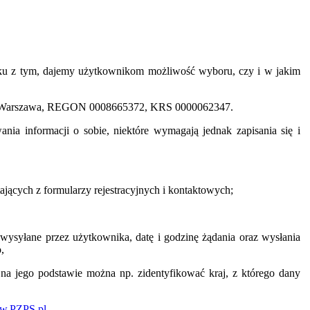
ku z tym, dajemy użytkownikom możliwość wyboru, czy i w jakim
-801 Warszawa, REGON 0008665372, KRS 0000062347.
ia informacji o sobie, niektóre wymagają jednak zapisania się i
ących z formularzy rejestracyjnych i kontaktowych;
 wysyłane przez użytkownika, datę i godzinę żądania oraz wysłania
,
 na jego podstawie można np. zidentyfikować kraj, z którego dany
w.PZPS.pl
.