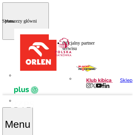
Sponsorzy główni
Menu
Oficjalny partner
serwisu
Klub kibica
Sklep
PZPS
Menu