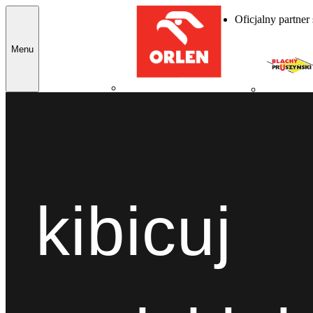
Oficjalny partner
Menu
kibicuj