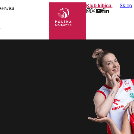
Klub kibica
Sklep
 serwisu