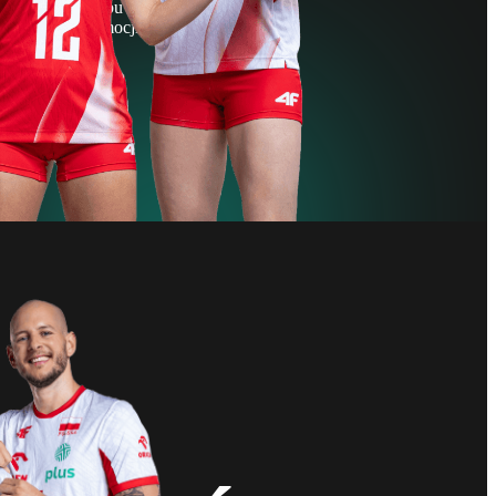
Dołącz do klubu kibica i bądź bliżej
sportowych emocji.