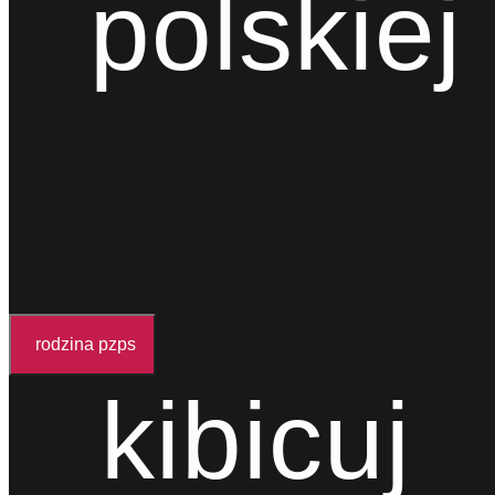
polskiej
rodzina pzps
kibicuj