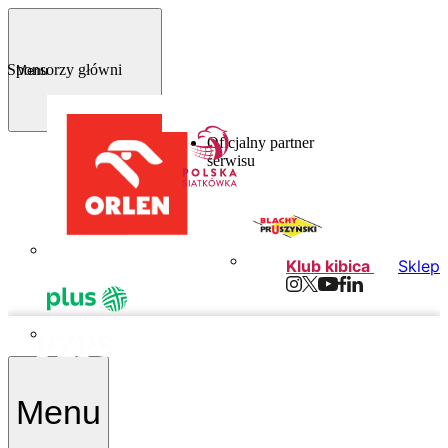
Sponsorzy główni
Menu
Oficjalny partner
serwisu
Klub kibica
Sklep
PZPS
Menu