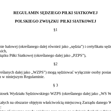
REGULAMIN SĘDZIEGO PIŁKI SIATKOWEJ
POLSKIEGO ZWIĄZKU PIŁKI SIATKOWEJ
§1
ie halowej (określanego dalej również jako „sędzia”) i certyfikatu sędz
kich,
iązku Piłki Siatkowej (określanego dalej jako „PZPS”),
§2
anych dalej jako „WZPS”) mogą sędziować wyłącznie osoby posiadające
ch w niniejszym Regulaminie.
§ 3
niosek Wydziału Sędziowskiego WZPS (określanego dalej jako „WS W
ałych na obszarze objętym właściwością miejscową Zarządu danego
: