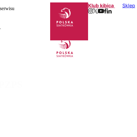
Klub kibica
Sklep
 serwisu
 PZPS