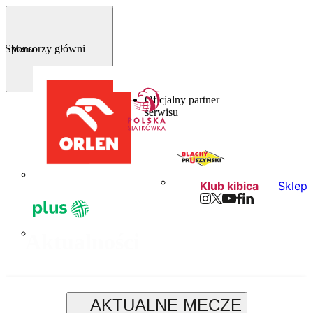
Sponsorzy główni
Menu
Oficjalny partner
serwisu
Klub kibica
Sklep
Aktualności
Najnowsze wiadomości
AKTUALNE MECZE