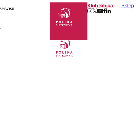
Klub kibica
Sklep
 serwisu