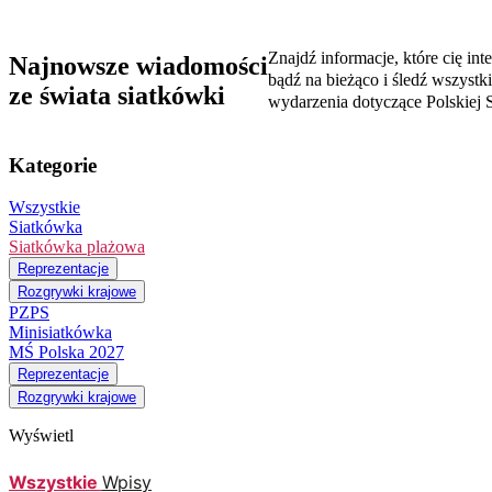
Znajdź informacje, które cię inte
Najnowsze wiadomości
bądź na bieżąco i śledź wszystk
ze świata siatkówki
wydarzenia dotyczące Polskiej S
Kategorie
Wszystkie
Siatkówka
Siatkówka plażowa
Reprezentacje
Rozgrywki krajowe
PZPS
Minisiatkówka
MŚ Polska 2027
Reprezentacje
Rozgrywki krajowe
Wyświetl
Wszystkie
Wpisy