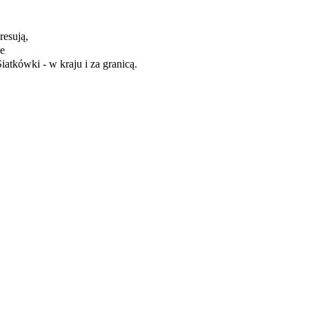
resują,
ie
iatkówki - w kraju i za granicą.