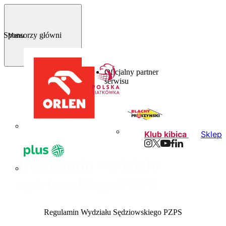
Sponsorzy główni
Menu
Oficjalny partner
serwisu
Klub kibica
Sklep
Regulamin wydziału
sędziowskiego PZPS
Regulamin Wydziału Sędziowskiego PZPS