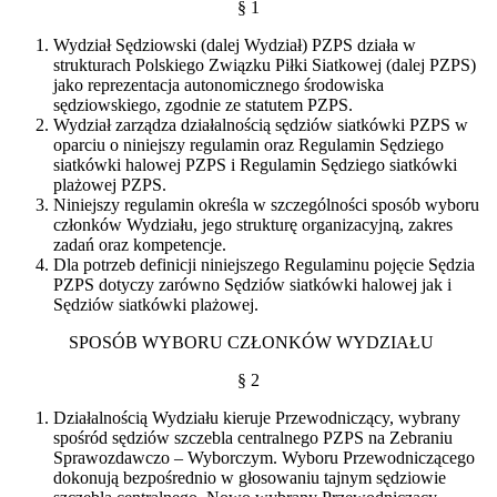
§ 1
Wydział Sędziowski (dalej Wydział) PZPS działa w
strukturach Polskiego Związku Piłki Siatkowej (dalej PZPS)
jako reprezentacja autonomicznego środowiska
sędziowskiego, zgodnie ze statutem PZPS.
Wydział zarządza działalnością sędziów siatkówki PZPS w
oparciu o niniejszy regulamin oraz Regulamin Sędziego
siatkówki halowej PZPS i Regulamin Sędziego siatkówki
plażowej PZPS.
Niniejszy regulamin określa w szczególności sposób wyboru
członków Wydziału, jego strukturę organizacyjną, zakres
zadań oraz kompetencje.
Dla potrzeb definicji niniejszego Regulaminu pojęcie Sędzia
PZPS dotyczy zarówno Sędziów siatkówki halowej jak i
Sędziów siatkówki plażowej.
SPOSÓB WYBORU CZŁONKÓW WYDZIAŁU
§ 2
Działalnością Wydziału kieruje Przewodniczący, wybrany
spośród sędziów szczebla centralnego PZPS na Zebraniu
Sprawozdawczo – Wyborczym. Wyboru Przewodniczącego
dokonują bezpośrednio w głosowaniu tajnym sędziowie