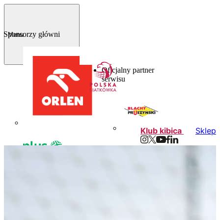
Sponsorzy główni
Menu
Oficjalny partner
serwisu
Klub kibica
Sklep