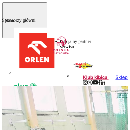
Sponsorzy główni
Menu
Oficjalny partner
serwisu
Klub kibica
Sklep