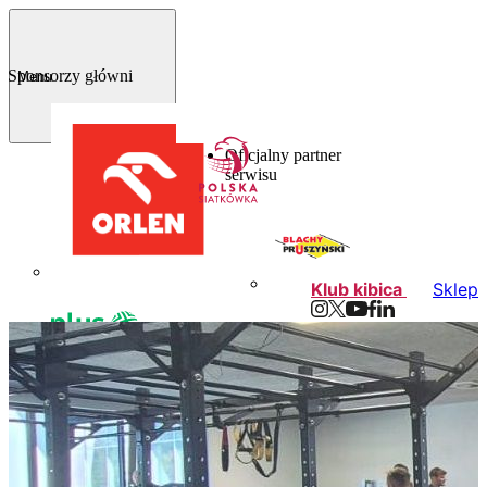
Sponsorzy główni
Menu
Oficjalny partner
serwisu
Klub kibica
Sklep