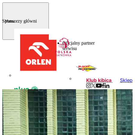
Sponsorzy główni
Menu
Oficjalny partner
serwisu
Klub kibica
Sklep