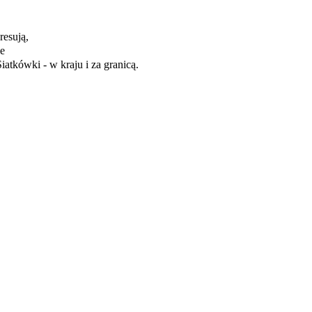
resują,
ie
iatkówki - w kraju i za granicą.