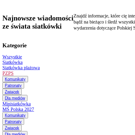
Znajdź informacje, które cię inte
Najnowsze wiadomości
bądź na bieżąco i śledź wszystk
ze świata siatkówki
wydarzenia dotyczące Polskiej S
Kategorie
Wszystkie
Siatkówka
Siatkówka plażowa
PZPS
Komunikaty
Patronaty
Związek
Dla mediów
Minisiatkówka
MŚ Polska 2027
Komunikaty
Patronaty
Związek
Dla mediów