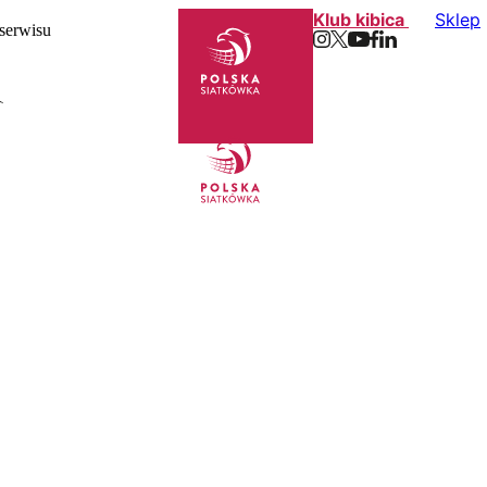
Klub kibica
Sklep
 serwisu