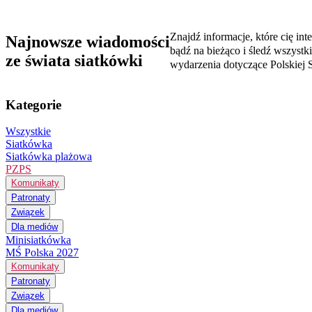
Znajdź informacje, które cię inte
Najnowsze wiadomości
bądź na bieżąco i śledź wszystk
ze świata siatkówki
wydarzenia dotyczące Polskiej S
Kategorie
Wszystkie
Siatkówka
Siatkówka plażowa
PZPS
Komunikaty
Patronaty
Związek
Dla mediów
Minisiatkówka
MŚ Polska 2027
Komunikaty
Patronaty
Związek
Dla mediów