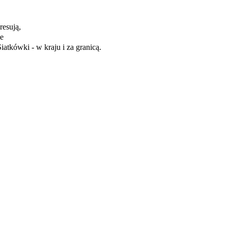
resują,
ie
iatkówki - w kraju i za granicą.