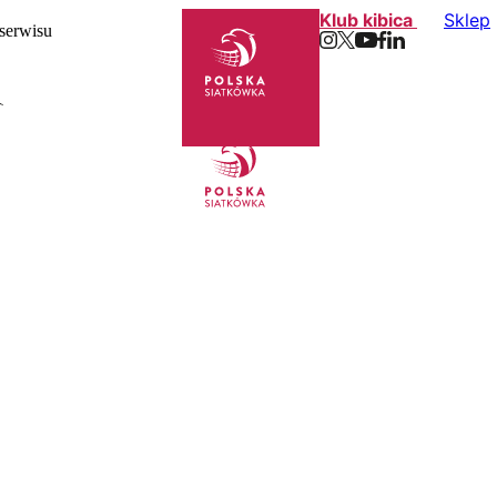
Klub kibica
Sklep
 serwisu